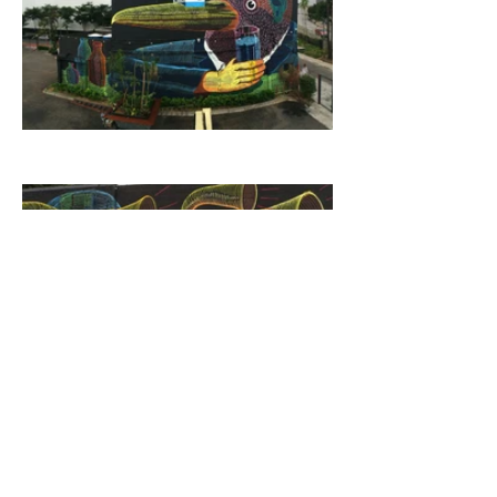
métodos de pagamento aceitos:
- cartão de crédito
- pix
© TRECO
decofarkas@gmail.com
política de troca, devolução e reembolso