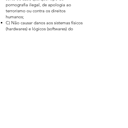
pornografia ilegal, de apologia ao
terrorismo ou contra os direitos
humanos;
C) Não causar danos aos sistemas físicos
(hardwares) e lógicos (softwares) do
decofarkas.com, de seus fornecedores ou
terceiros, para introduzir ou disseminar
vírus informáticos ou quaisquer outros
sistemas de hardware ou software que
sejam capazes de causar danos
anteriormente mencionados.
Mais informações
Esperemos que esteja esclarecido e,
como mencionado anteriormente, se
houver algo que você não tem certeza se
precisa ou não, geralmente é mais
seguro deixar os cookies ativados, caso
interaja com um dos recursos que você
usa em nosso site.
Esta política é efetiva a partir de 17 Julho
2023