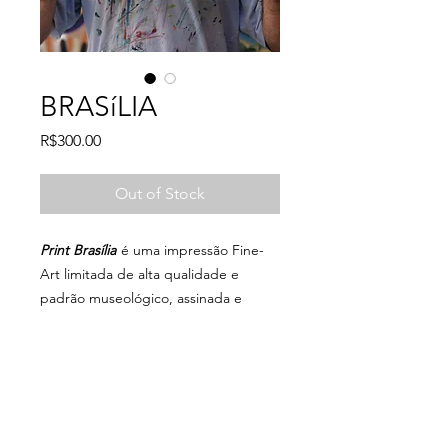
BRASíLIA
Price
R$300.00
Out of Stock
Print Brasília
é uma impressão Fine-
Art limitada de alta qualidade e
padrão museológico, assinada e
numerada pelo artista.
São apenas 30 unidades.
métodos de pagamento aceitos:
- cartão de crédito
- pix
© TRECO
decofarkas@gmail.com