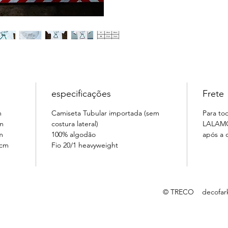
especificações
Frete
m
Camiseta Tubular importada (sem
Para to
m
costura lateral)
LALAMOV
m
100% algodão
após a
1cm
Fio 20/1 heavyweight
© TRECO
decofar