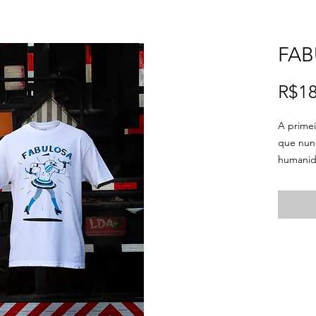
FAB
R$18
A primei
que nunc
humanid
Apenas 