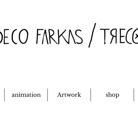
animation
Artwork
shop