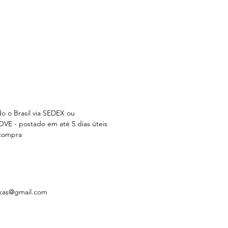
do o Brasil via SEDEX ou
E - postado em até 5 dias úteis
 compra
kas@gmail.com