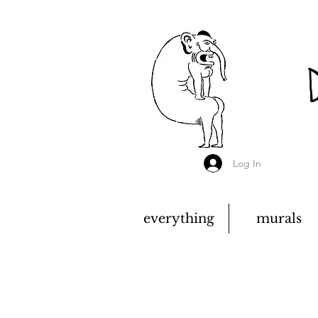
Log In
everything
murals