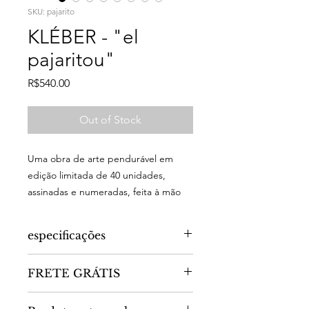
SKU: pajarito
KLÉBER - "el
pajaritou"
Price
R$540.00
Out of Stock
Uma obra de arte pendurável em
edição limitada de 40 unidades,
assinadas e numeradas, feita à mão
com serigrafia sobre MDF 9mm em
um processo artesanal.
especificações
dimensões - 35cm x 34cm
FRETE GRÁTIS
impressão serigrafia sobre MDF 9mm
peso - 0.4kg
Só hoje, quarta feira dia 12 de julho!