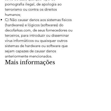
pornografia ilegal, de apologia ao
terrorismo ou contra os direitos
humanos;
C) Não causar danos aos sistemas físicos
(hardwares) e lógicos (softwares) do
decofarkas.com, de seus fornecedores ou
terceiros, para introduzir ou disseminar
vírus informáticos ou quaisquer outros
sistemas de hardware ou software que
sejam capazes de causar danos
anteriormente mencionados.
Mais informações
Esperemos que esteja esclarecido e,
como mencionado anteriormente, se
houver algo que você não tem certeza se
precisa ou não, geralmente é mais
seguro deixar os cookies ativados, caso
interaja com um dos recursos que você
usa em nosso site.
Esta política é efetiva a partir de 17 Julho
2023